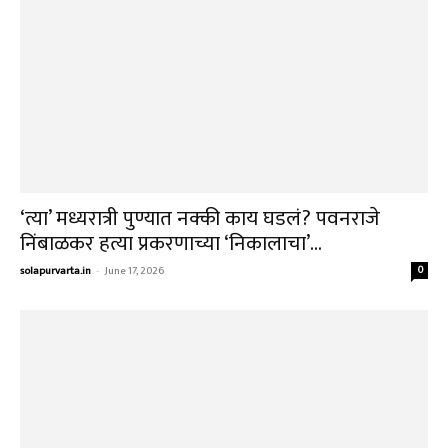
solapurvarta.in
-
June 14, 2026
0
सावधान! पाण्याचे भांडे अन् काही मिनिटांचा खेळ;
चमकवण्याच्या बहाण्याने तुमच्या दागिन्यांचे...
solapurvarta.in
-
June 13, 2026
0
“ते उद्योग आम्ही कधीच केले नाहीत!”… सुप्रिया सुळेंनी
राजकीय चर्चांना दिला...
solapurvarta.in
-
June 13, 2026
0
फास्ट अँड फ्युरियस! मुंबई-हैदराबाद बुलेट ट्रेनचा
हायस्पीड ‘गेमचेंजर’ प्लॅन; पंढरपूर-सोलापूरसह ‘ही’...
solapurvarta.in
-
June 12, 2026
0
अ‍ॅड. शाईस्ता अंबर यांच्याकडून पंतप्रधान नरेंद्र मोदींचे