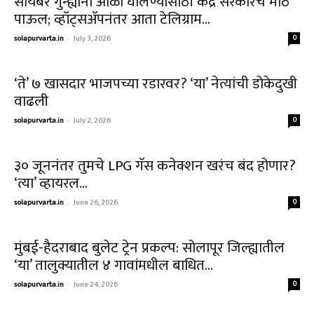
सायबर गुन्ह्यांना आळा घालण्यासाठी केंद्र सरकारचे मोठे
पाऊल; व्हॉट्सॲपनंतर आता टेलिग्राम...
solapurvarta.in
-
July 3, 2026
0
‘ते’ ७ खासदार भाजपच्या रडारवर? ‘या’ नेत्यांची डोकेदुखी
वाढली
solapurvarta.in
-
July 2, 2026
0
३० जूननंतर तुमचे LPG गॅस कनेक्शन खरंच बंद होणार?
‘त्या’ व्हायरल...
solapurvarta.in
-
June 26, 2026
0
मुंबई-हैदराबाद बुलेट ट्रेन प्रकल्प: सोलापूर जिल्ह्यातील
‘या’ तालुक्यातील ४ गावांमधील बाधित...
solapurvarta.in
-
June 24, 2026
0