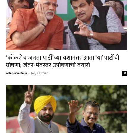
‘कॉकरोच जनता पार्टी’च्या यशानंतर आता ‘या’ पार्टीची
घोषणा; जंतर-मंतरवर उपोषणाची तयारी
solapurvarta.in
-
July 27, 2026
0