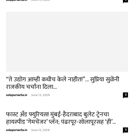
© 2026.
Solapur Varta
. All rights reserved. Website Design : Tushar
Bhambare. 9579794143