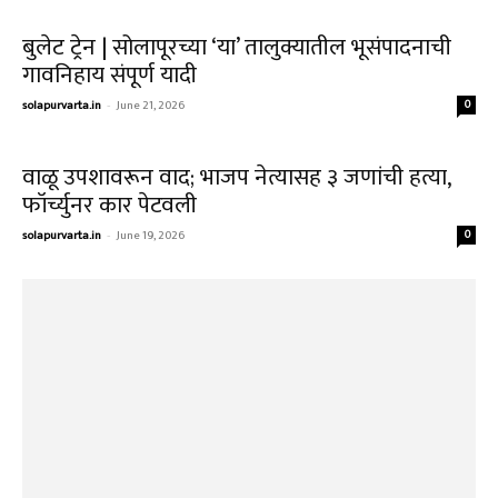
बुलेट ट्रेन | सोलापूरच्या ‘या’ तालुक्यातील भूसंपादनाची
गावनिहाय संपूर्ण यादी
solapurvarta.in
-
June 21, 2026
0
वाळू उपशावरून वाद; भाजप नेत्यासह ३ जणांची हत्या,
फॉर्च्युनर कार पेटवली
solapurvarta.in
-
June 19, 2026
0
भाजपचा नवा पॅटर्न गेम चेंजर ठरणार; आणखी एका
पक्षाचे खासदार फुटणार?
solapurvarta.in
-
June 17, 2026
0
‘ऑपरेशन टायगर’ फत्ते! ठाकरे गटाचे ६ खासदार फुटले;
वर्धापनदिनी घेणार मोठी...
solapurvarta.in
-
June 17, 2026
0