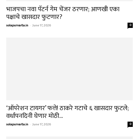
‘त्या’ मध्यरात्री पुण्यात नक्की काय घडलं? पवनराजे
निंबाळकर हत्या प्रकरणाच्या ‘निकालाचा’...
solapurvarta.in
-
June 17, 2026
0
डेहराडूनमध्ये तणाव: विनोद नावाच्या हिंदू तरुणाच्या
हत्येनंतर विकास नगरमध्ये ‘बुलडोझर कारवाई’...
solapurvarta.in
-
June 14, 2026
0
“ज्या दिवशी अमित शहा सत्तेत नसतील त्यादिवशी यांच्या
चड्ड्या…” संजय राऊत
solapurvarta.in
-
June 14, 2026
0
बुलेट ट्रेनः महाराष्ट्रातील ४ जिल्ह्यांतील बाधित शेतकऱ्यांना
मिळणार नुकसानभरपाई