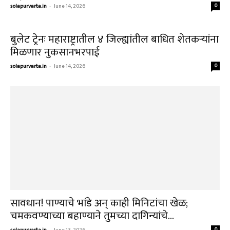
शासनाचा कट आणि विरोधाची धार, २०२९ मध्ये मराठे करणार
सरकारवर वार!
August 6, 2026
“शब्द पाळा, विश्वास सांभाळा!” अमोल मिटकरींचा मुख्यमंत्री
फडणवीसांना इशारा
August 6, 2026
कोर्टात युक्तिवादाची धार, शिंदे गटावर विलीनीकरणाची टांगती
तलवार?
August 6, 2026
“पुतण्या एक दिवस नक्की…” फडणवीसांच्या काकांचे ‘ते’ विधान
अन् राजकीय वर्तुळात...
August 3, 2026
Load more