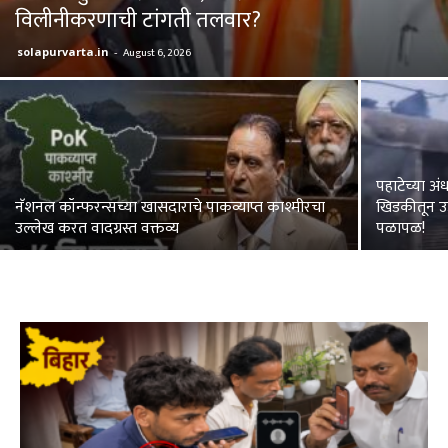
विलीनीकरणाची टांगती तलवार?
solapurvarta.in
-
August 6, 2026
पहाटेच्या अ
नॅशनल कॉन्फरन्सच्या खासदाराचे पाकव्याप्त काश्मीरचा
खिडकीतून उड
उल्लेख करत वादग्रस्त वक्तव्य
पळापळ!