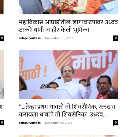
महाविकास आघाडीतील जागावाटपावर उध्दव
ठाकरे यांनी जाहीर केली भूमिका
0
solapurvarta.in
-
December 30, 2023
0
ाश
“…तेव्हा प्रथम धावतो तो शिवसैनिक, रक्तदान
करायला धावतो तो शिवसैनिक” उध्दव...
0
solapurvarta.in
-
December 16, 2023
0