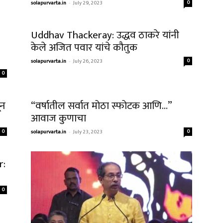
solapurvarta.in
-
July 29, 2023
0
Uddhav Thackeray: उद्धव ठाकरे यांनी
केले अजित पवार यांचे कौतुक
solapurvarta.in
-
July 26, 2023
0
0
ून
“वर्षातील सर्वात मोठा स्फोटक आणि…”
आवाज कुणाचा
0
solapurvarta.in
-
July 23, 2023
0
r:
0