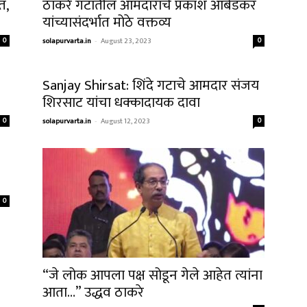
ं,
ठाकरे गटातील आमदाराचे प्रकाश आंबेडकर
यांच्यासंदर्भात मोठे वक्तव्य
0
solapurvarta.in
-
August 23, 2023
0
Sanjay Shirsat: शिंदे गटाचे आमदार संजय
शिरसाट यांचा धक्कादायक दावा
0
solapurvarta.in
-
August 12, 2023
0
0
“जे लोक आपला पक्ष सोडून गेले आहेत त्यांना
आता…” उद्धव ठाकरे