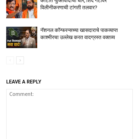
कोर्टात युक्तिवादाची धार, शिंदे गटावर
विलीनीकरणाची टांगती तलवार?
नॅशनल कॉन्फरन्सच्या खासदाराचे पाकव्याप्त
काश्मीरचा उल्लेख करत वादग्रस्त वक्तव्य
LEAVE A REPLY