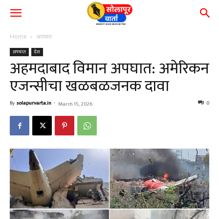
Home
अपघात
अपघात
देश
अहमदाबाद विमान अपघात: अमेरिकन
एजन्सीचा खळबळजनक दावा
By
solapurvarta.in
-
0
March 15, 2026