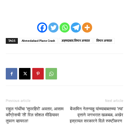
TAGS
Ahmedabad Plane Crash
अहमदाबाद विमान अपघात
विमान अपघात
Previous article
Next article
राहुल गांधींचा ‘सुपरहिरो’ अवतार; आसाम
बेंजामिन नेतन्याहू यांच्याबाबतच्या ‘त्या’
काँग्रेसची ‘ती’ रिल सोशल मीडियावर
वृत्ताने जगभरात खळबळ; अखेर
तुफान व्हायरल!
इस्रायल सरकारने दिले स्पष्टीकरण