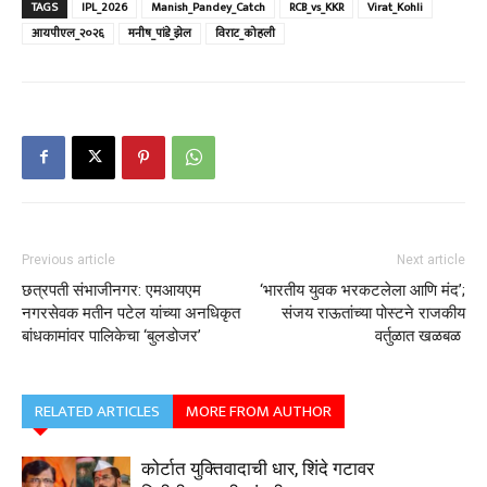
TAGS
IPL_2026
Manish_Pandey_Catch
RCB_vs_KKR
Virat_Kohli
आयपीएल_२०२६
मनीष_पांडे_झेल
विराट_कोहली
Previous article
Next article
छत्रपती संभाजीनगर: एमआयएम
‘भारतीय युवक भरकटलेला आणि मंद’;
नगरसेवक मतीन पटेल यांच्या अनधिकृत
संजय राऊतांच्या पोस्टने राजकीय
बांधकामांवर पालिकेचा ‘बुलडोजर’
वर्तुळात खळबळ
RELATED ARTICLES
MORE FROM AUTHOR
कोर्टात युक्तिवादाची धार, शिंदे गटावर