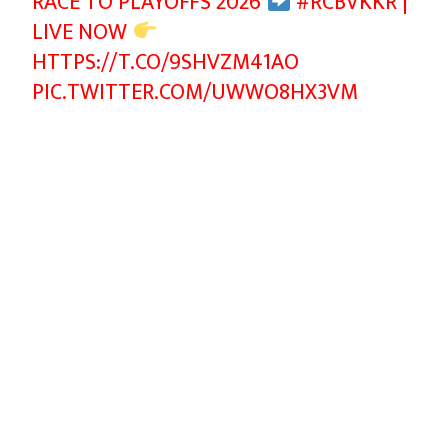
RACE TO PLAYOFFS 2026
#RCBVKKR
|
LIVE NOW
HTTPS://T.CO/9SHVZM41AO
PIC.TWITTER.COM/UWWO8HX3VM