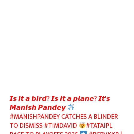
𝙄𝙨 𝙞𝙩 𝙖 𝙗𝙞𝙧𝙙? 𝙄𝙨 𝙞𝙩 𝙖 𝙥𝙡𝙖𝙣𝙚? 𝙄𝙩'𝙨
𝙈𝙖𝙣𝙞𝙨𝙝 𝙋𝙖𝙣𝙙𝙚𝙮
#MANISHPANDEY
CATCHES A BLINDER
TO DISMISS
#TIMDAVID
#TATAIPL