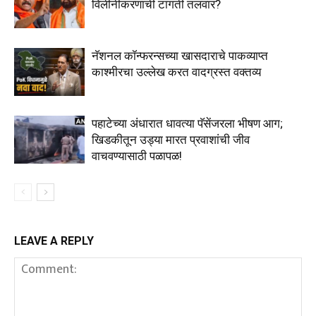
विलीनीकरणाची टांगती तलवार?
नॅशनल कॉन्फरन्सच्या खासदाराचे पाकव्याप्त
काश्मीरचा उल्लेख करत वादग्रस्त वक्तव्य
पहाटेच्या अंधारात धावत्या पॅसेंजरला भीषण आग;
खिडकीतून उड्या मारत प्रवाशांची जीव
वाचवण्यासाठी पळापळ!
LEAVE A REPLY