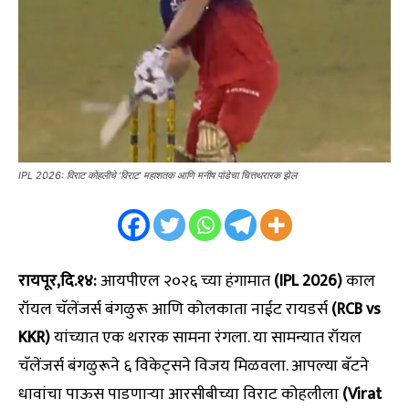
IPL 2026: विराट कोहलीचे 'विराट' महाशतक आणि मनीष पांडेचा चित्तथरारक झेल
रायपूर,दि.१४:
आयपीएल २०२६ च्या हंगामात
(IPL 2026)
काल
रॉयल चॅलेंजर्स बंगळुरू आणि कोलकाता नाईट रायडर्स
(RCB vs
KKR)
यांच्यात एक थरारक सामना रंगला. या सामन्यात रॉयल
चॅलेंजर्स बंगळुरूने ६ विकेट्सने विजय मिळवला. आपल्या बॅटने
धावांचा पाऊस पाडणाऱ्या आरसीबीच्या विराट कोहलीला
(Virat