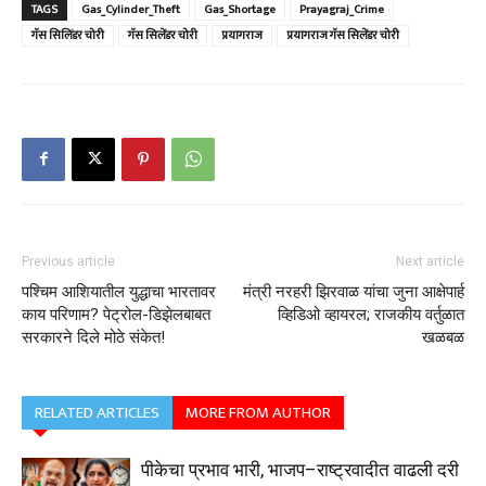
TAGS
Gas_Cylinder_Theft
Gas_Shortage
Prayagraj_Crime
गॅस सिलिंडर चोरी
गॅस सिलेंडर चोरी
प्रयागराज
प्रयागराज गॅस सिलेंडर चोरी
Previous article
Next article
पश्चिम आशियातील युद्धाचा भारतावर
मंत्री नरहरी झिरवाळ यांचा जुना आक्षेपार्ह
काय परिणाम? पेट्रोल-डिझेलबाबत
व्हिडिओ व्हायरल; राजकीय वर्तुळात
सरकारने दिले मोठे संकेत!
खळबळ
RELATED ARTICLES
MORE FROM AUTHOR
पीकेचा प्रभाव भारी, भाजप–राष्ट्रवादीत वाढली दरी