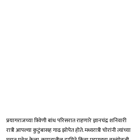
प्रयागराजच्या त्रिवेणी बांध परिसरात राहणारे ज्ञानचंद्र शनिवारी
रात्री आपल्या कुटुंबासह गाढ झोपेत होते. मध्यरात्री चोरांनी त्यांच्या
घरात प्रवेश केला. कपाटातील दागिने किंवा महागड्या वस्तूंऐवजी