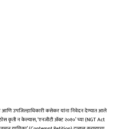
ले आणि उपजिल्हाधिकारी कसेकर यांना निवेदन देण्यात आले
ठोस कृती न केल्यास, ‘एनजीटी ॲक्ट २०१०’ च्या (NGT Act
अवमान याचिका’ (Contempt Petition) दाखल करण्याचा