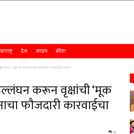
हाराष्ट्र
देश
क्राइम
क्रीडा
 ‘मूक हत्या’; सुराज्य अभियानाचा फौजदारी कारवाईचा इशारा
ल्लंघन करून वृक्षांची ‘मूक
यानाचा फौजदारी कारवाईचा
0