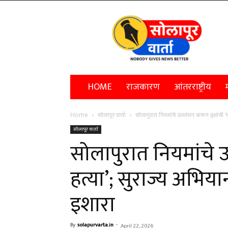
Solapur
Varta
HOME
राजकारण
आंतरराष्ट्रीय
म
Home
सोलापूर वार्ता
सोलापुरात नियमांचे उल्लंघन करून वृक्षांची
सोलापूर वार्ता
सोलापुरात नियमांचे उ
हत्या’; सुराज्य अभि
इशारा
By
solapurvarta.in
-
April 22, 2026