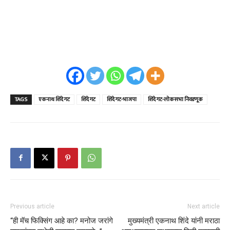
TAGS
एकनाथ शिंदे गट
शिंदे गट
शिंदे गट-भाजपा
शिंदे गट-लोकसभा निवडणूक
Previous article
Next article
“ही मॅच फिक्सिंग आहे का? मनोज जरांगे
मुख्यमंत्री एकनाथ शिंदे यांनी मराठा