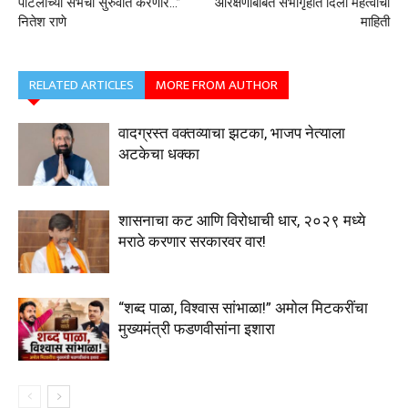
पाटलांच्या सभेची सुरुवात करणारे…”
आरक्षणाबाबत सभागृहात दिली महत्वाची
नितेश राणे
माहिती
RELATED ARTICLES
MORE FROM AUTHOR
वादग्रस्त वक्तव्याचा झटका, भाजप नेत्याला
अटकेचा धक्का
शासनाचा कट आणि विरोधाची धार, २०२९ मध्ये
मराठे करणार सरकारवर वार!
“शब्द पाळा, विश्वास सांभाळा!” अमोल मिटकरींचा
मुख्यमंत्री फडणवीसांना इशारा