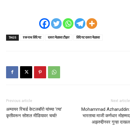
TAGS
एकनाथ शिंदे गट
दसरा मेळावा टीझर
शिंदे गट दसरा मेळावा
Previous article
Next article
अम्पायर रिचर्ड केटलबॉरो यांच्या ‘त्या’
Mohammad Azharuddin:
कृतीवरून सोशल मीडियावर चर्चा!
भारताचा माजी कर्णधार मोहम्मद
अझरुद्दीनवर गुन्हा दाखल