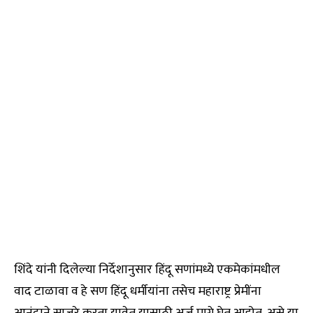
शिंदे यांनी दिलेल्या निर्देशानुसार हिंदू सणांमध्ये एकमेकांमधील
वाद टाळावा व हे सण हिंदू धर्मीयांना तसेच महाराष्ट्र प्रेमींना
आनंदाने साजरे करता यावेत यासाठी अर्ज मागे घेत आहोत, असे या