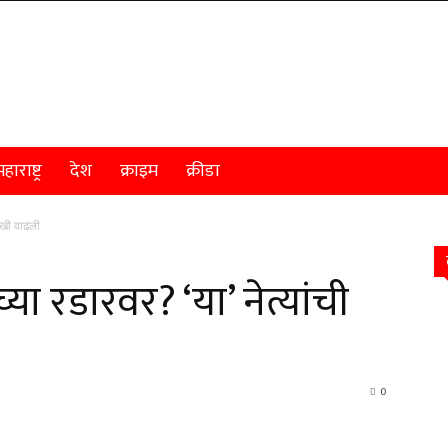
हाराष्ट्र
देश
क्राइम
क्रीडा
दुखी वाढली
ा रडारवर? ‘या’ नेत्यांची
0