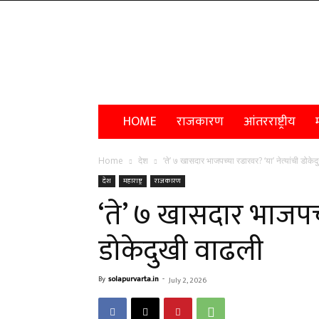
Solapur
Varta
HOME
राजकारण
आंतरराष्ट्रीय
म
Home
देश
‘ते’ ७ खासदार भाजपच्या रडारवर? ‘या’ नेत्यांची डोके
देश
महाराष्ट्र
राजकारण
‘ते’ ७ खासदार भाजपच्य
डोकेदुखी वाढली
By
solapurvarta.in
-
July 2, 2026