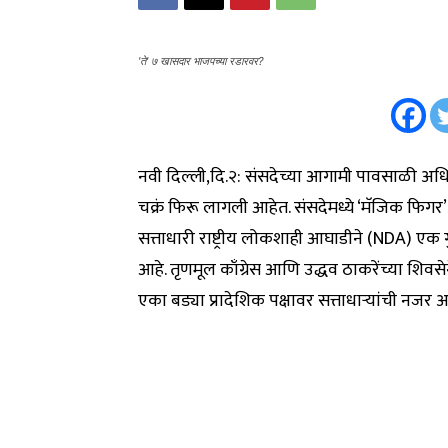
'ते' ७ खासदार भाजपच्या रडारवर?
नवी दिल्ली,दि.२: संसदेच्या आगामी पावसाळी अधिवे
चक्रं फिरू लागली आहेत. संसदेमध्ये ‘मॅजिक फिग
सत्ताधारी राष्ट्रीय लोकशाही आघाडीने (NDA) एक गु
आहे. तृणमूल काँग्रेस आणि उद्धव ठाकरेंच्या शि
एका बड्या प्रादेशिक पक्षावर सत्ताधाऱ्यांची नजर