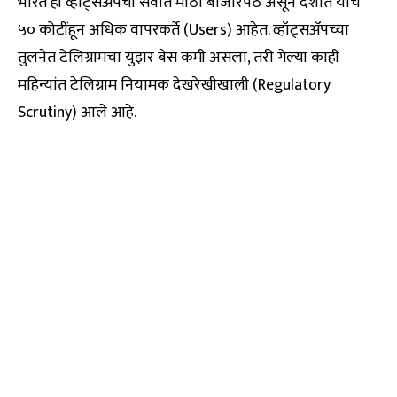
भारत ही व्हॉट्सॲपची सर्वात मोठी बाजारपेठ असून देशात याचे
५० कोटींहून अधिक वापरकर्ते (Users) आहेत. व्हॉट्सॲपच्या
तुलनेत टेलिग्रामचा युझर बेस कमी असला, तरी गेल्या काही
महिन्यांत टेलिग्राम नियामक देखरेखीखाली (Regulatory
Scrutiny) आले आहे.