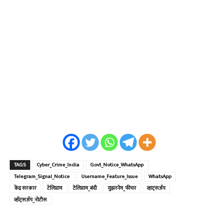
TAGS
Cyber_Crime_India
Govt_Notice_WhatsApp⁠ ⁠
Telegram_Signal_Notice⁠ ⁠
Username_Feature_Issue⁠
WhatsApp
केंद्र सरकार
टेलिग्राम
टेलिग्राम_बंदी⁠
युझरनेम_फीचर⁠
व्हाट्सॲप
व्हॉट्सॲप_नोटीस⁠ ⁠