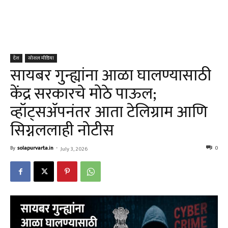
देश
सोशल मीडिया
सायबर गुन्ह्यांना आळा घालण्यासाठी
केंद्र सरकारचे मोठे पाऊल;
व्हॉट्सॲपनंतर आता टेलिग्राम आणि
सिग्नललाही नोटीस
By
solapurvarta.in
-
0
July 3, 2026