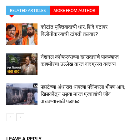
RELATED ARTICLES
MORE FROM AUTHOR
कोर्टात युक्तिवादाची धार, शिंदे गटावर
विलीनीकरणाची टांगती तलवार?
नॅशनल कॉन्फरन्सच्या खासदाराचे पाकव्याप्त
काश्मीरचा उल्लेख करत वादग्रस्त वक्तव्य
पहाटेच्या अंधारात धावत्या पॅसेंजरला भीषण आग;
खिडकीतून उड्या मारत प्रवाशांची जीव
वाचवण्यासाठी पळापळ!
LEAVE A REPLY