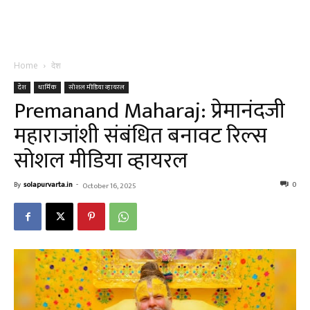
Home
देश
देश
धार्मिक
सोशल मीडिया व्हायरल
Premanand Maharaj: प्रेमानंदजी
महाराजांशी संबंधित बनावट रिल्स
सोशल मीडिया व्हायरल
By
solapurvarta.in
-
0
October 16, 2025