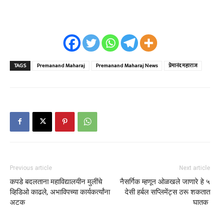
TAGS
Premanand Maharaj
Premanand Maharaj News
प्रेमानंद महाराज
Previous article
Next article
कपडे बदलताना महाविद्यालयीन मुलींचे
नैसर्गिक म्हणून ओळखले जाणारे हे ५
व्हिडिओ काढले, अभाविपच्या कार्यकर्त्यांना
देसी हर्बल सप्लिमेंट्स ठरू शकतात
अटक
घातक