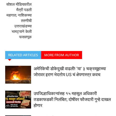
सोशल मीडियावरील
मैत्री पडली
महागात; नाशिकच्या
तरुणीची
उत्तराखंडच्या
भामट्याने केली
फसवणूक
RELATED ARTICLES
MORE FROM AUTHOR
अमेरिकेची डोकेदुखी वाढली! ‘या’ ३ चक्रव्यूहाच्या
जोरावर इराण भेदतोय US चं क्षेपणास्त्र कवच
उपजिल्हाधिकाऱ्यांसह १५ महसूल अधिकारी
तडकाफडकी निलंबित; दोषींवर फौजदारी गुन्हे दाखल
होणार