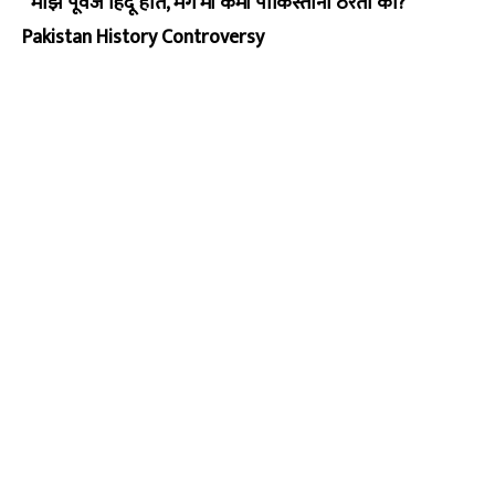
“माझे पूर्वज हिंदू होते, मग मी कमी पाकिस्तानी ठरतो का?”
Pakistan History Controversy