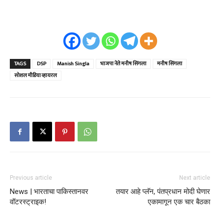
TAGS
DSP
Manish Singla
भाजपा नेते मनीष सिंगला
मनीष सिंगला
सोशल मीडिया व्हायरल
Previous article
Next article
News | भारताचा पाकिस्तानवर
तयार आहे प्लॅन, पंतप्रधान मोदी घेणार
वॉटरस्ट्राइक!
एकामागून एक चार बैठका