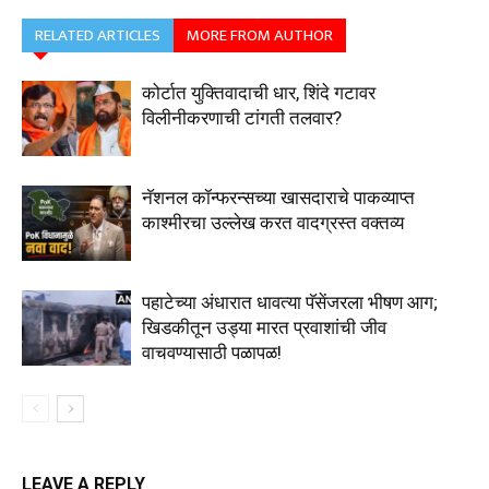
RELATED ARTICLES
MORE FROM AUTHOR
कोर्टात युक्तिवादाची धार, शिंदे गटावर
विलीनीकरणाची टांगती तलवार?
नॅशनल कॉन्फरन्सच्या खासदाराचे पाकव्याप्त
काश्मीरचा उल्लेख करत वादग्रस्त वक्तव्य
पहाटेच्या अंधारात धावत्या पॅसेंजरला भीषण आग;
खिडकीतून उड्या मारत प्रवाशांची जीव
वाचवण्यासाठी पळापळ!
LEAVE A REPLY