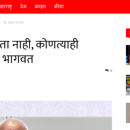
हाराष्ट्र
देश
क्राइम
क्रीडा
ल…” डॅा. मोहन भागवत
्रता नाही, कोणत्याही
हन भागवत
0