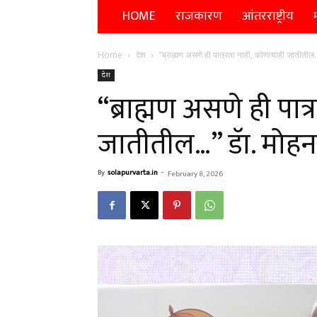
HOME
राजकारण
आंतरराष्ट्रीय
म
Home
देश
“ब्राह्मण असणे ही पात्रता नाही, कोणत्याही जातीती
देश
“ब्राह्मण असणे ही पात
जातीतील…” डॅा. मो
By
solapurvarta.in
-
February 8, 2026