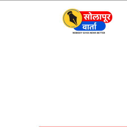
Solapur
Varta