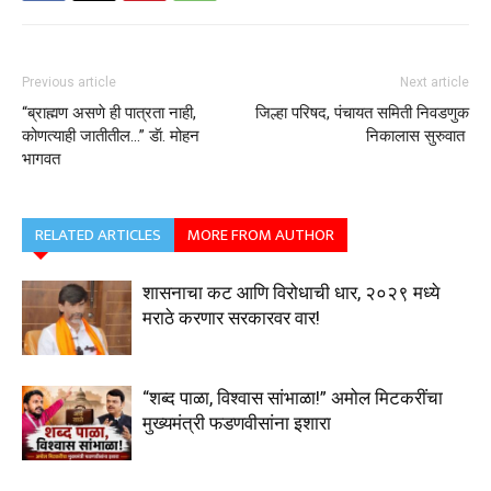
Previous article
Next article
“ब्राह्मण असणे ही पात्रता नाही,
जिल्हा परिषद, पंचायत समिती निवडणुक
कोणत्याही जातीतील…” डॅा. मोहन
निकालास सुरुवात
भागवत
RELATED ARTICLES
MORE FROM AUTHOR
शासनाचा कट आणि विरोधाची धार, २०२९ मध्ये
मराठे करणार सरकारवर वार!
“शब्द पाळा, विश्वास सांभाळा!” अमोल मिटकरींचा
मुख्यमंत्री फडणवीसांना इशारा