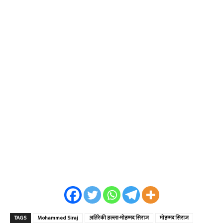
TAGS
Mohammed Siraj
अतिरेकी हल्ला-मोहम्मद सिराज
मोहम्मद सिराज