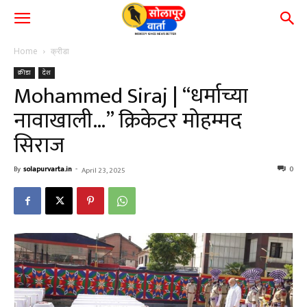
Home
क्रीडा
क्रीडा
देश
Mohammed Siraj | “धर्माच्या
नावाखाली…” क्रिकेटर मोहम्मद
सिराज
By
solapurvarta.in
-
0
April 23, 2025