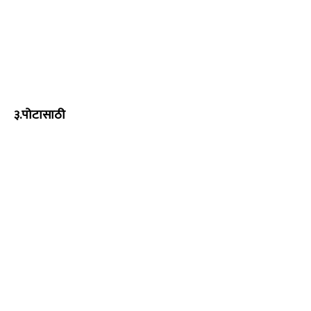
३.पोटासाठी