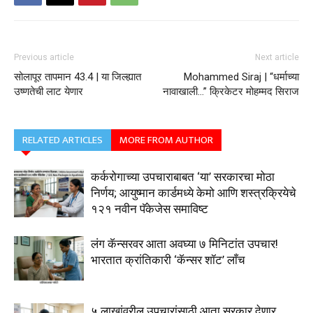
Previous article
Next article
सोलापूर तापमान 43.4 | या जिल्ह्यात
Mohammed Siraj | “धर्माच्या
उष्णतेची लाट येणार
नावाखाली…” क्रिकेटर मोहम्मद सिराज
RELATED ARTICLES
MORE FROM AUTHOR
कर्करोगाच्या उपचाराबाबत ‘या’ सरकारचा मोठा
निर्णय; आयुष्मान कार्डमध्ये केमो आणि शस्त्रक्रियेचे
१२१ नवीन पॅकेजेस समाविष्ट
लंग कॅन्सरवर आता अवघ्या ७ मिनिटांत उपचार!
भारतात क्रांतिकारी ‘कॅन्सर शॉट’ लाँच
५ लाखांवरील उपचारांसाठी आता सरकार देणार