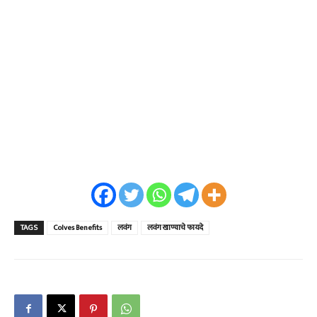
TAGS
Colves Benefits
लवंग
लवंग खाण्याचे फायदे