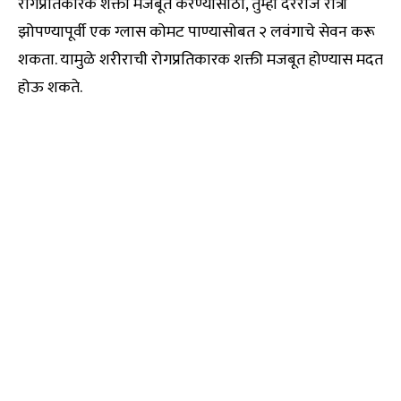
रोगप्रतिकारक शक्ती मजबूत करण्यासाठी, तुम्ही दररोज रात्री
झोपण्यापूर्वी एक ग्लास कोमट पाण्यासोबत २ लवंगाचे सेवन करू
शकता. यामुळे शरीराची रोगप्रतिकारक शक्ती मजबूत होण्यास मदत
होऊ शकते.