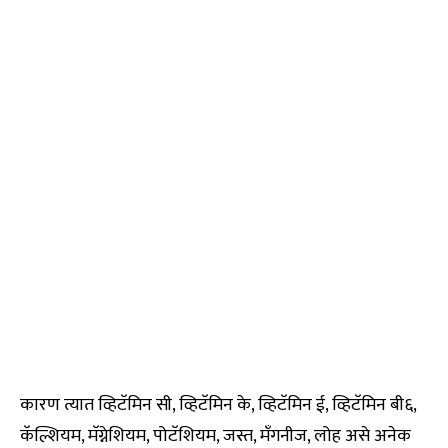
कारण त्यात व्हिटॅमिन सी, व्हिटॅमिन के, व्हिटॅमिन ई, व्हिटॅमिन बी६,
कॅल्शियम, मॅग्नेशियम, पोटॅशियम, जस्त, मॅंगनीज, लोह असे अनेक