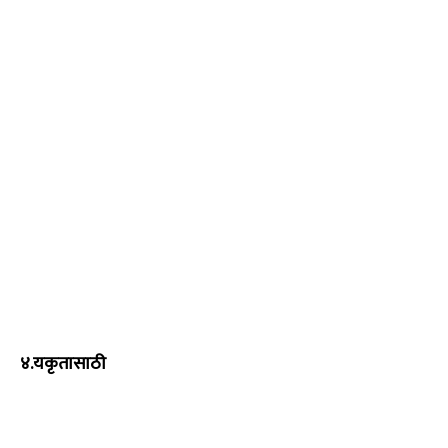
४.यकृतासाठी