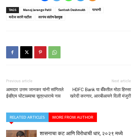
TAGS
Manoj Jarange Patil
Santosh Deshmukh
परभणी
मनोज जरांगे पाटील
सरपंच संतोष देशमुख
Previous article
Next article
आमदार उत्तम जानकर यांनी सांगितले
HDFC Bank या बँकेतील मोठा हिस्सा
ईव्हीएम घोटाळ्याचा सूत्रधाराचे नाव
खरेदी करणार, आरबीआयने दिली मंजुरी
RELATED ARTICLES
MORE FROM AUTHOR
शासनाचा कट आणि विरोधाची धार, २०२९ मध्ये