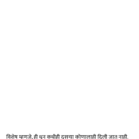
विशेष म्हणजे, ही धून कधीही दुसऱ्या कोणालाही दिली जात नाही.