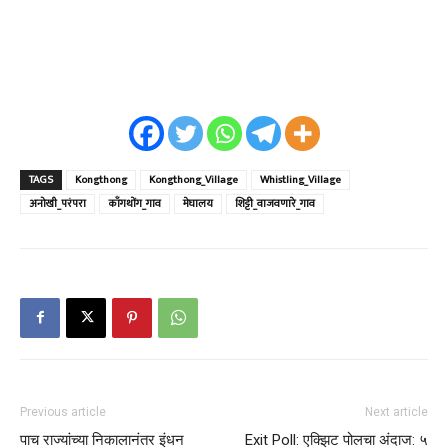
TAGS
Kongthong
Kongthong_Village
Whistling_Village
अनोखी_परंपरा
काँगथोंग_गाव
मेघालय
शिट्टी_वाजवणारे_गाव
Previous article
Next article
पाच राज्यांच्या निकालानंतर इंधन
Exit Poll: एक्झिट पोलचा अंदाज: ५