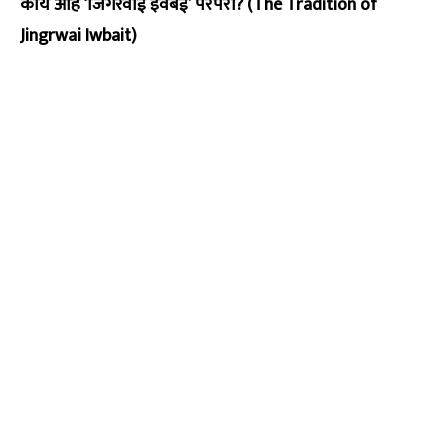
काय आहे ‘जिंगरवाई इवबेई’ परंपरा? (The Tradition of
Jingrwai Iwbait)