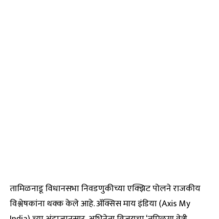
तामिळनाडू विधानसभा निवडणुकीच्या एक्झिट पोलने राजकीय
विश्लेषकांना थक्क केले आहे. ॲक्सिस माय इंडिया (Axis My
India) च्या अंदाजानुसार, अभिनेता विजयचा ‘तमिळगा वेत्री