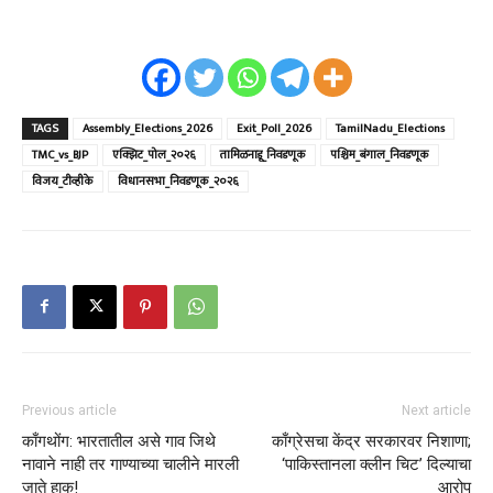
TAGS
Assembly_Elections_2026
Exit_Poll_2026
TamilNadu_Elections
TMC_vs_BJP
एक्झिट_पोल_२०२६
तामिळनाडू_निवडणूक
पश्चिम_बंगाल_निवडणूक
विजय_टीव्हीके
विधानसभा_निवडणूक_२०२६
Previous article
Next article
काँगथोंग: भारतातील असे गाव जिथे
काँग्रेसचा केंद्र सरकारवर निशाणा;
नावाने नाही तर गाण्याच्या चालीने मारली
‘पाकिस्तानला क्लीन चिट’ दिल्याचा
जाते हाक!
आरोप