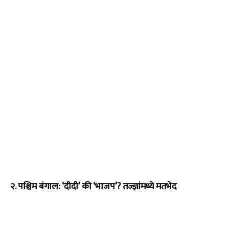
२. पश्चिम बंगाल: ‘दीदी’ की ‘भाजप’? तज्ज्ञांमध्ये मतभेद