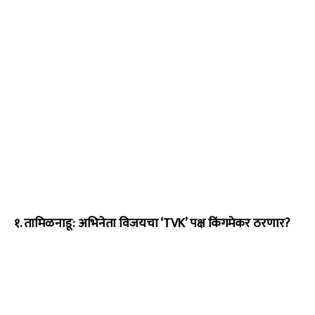
१. तामिळनाडू: अभिनेता विजयचा ‘TVK’ पक्ष किंगमेकर ठरणार?