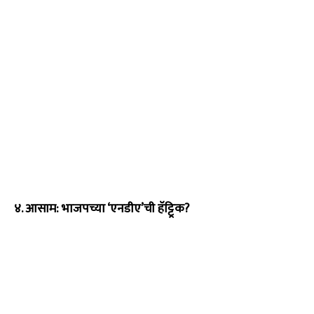
४. आसाम: भाजपच्या ‘एनडीए’ची हॅट्ट्रिक?