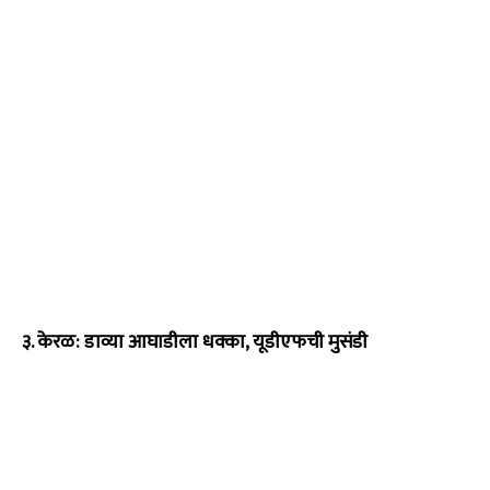
३. केरळ: डाव्या आघाडीला धक्का, यूडीएफची मुसंडी