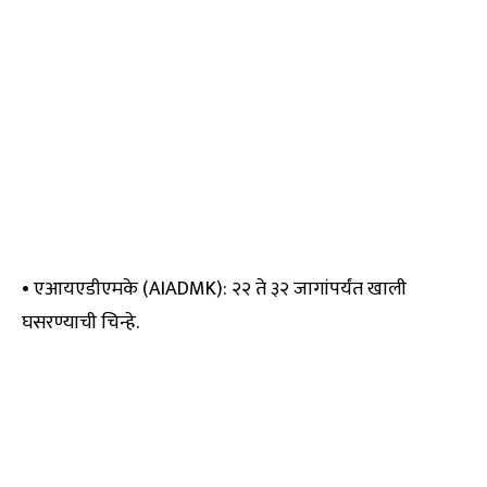
• एआयएडीएमके (AIADMK): २२ ते ३२ जागांपर्यंत खाली
घसरण्याची चिन्हे.