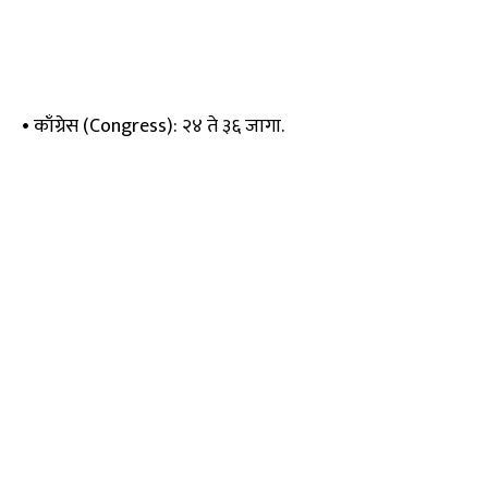
• काँग्रेस (Congress): २४ ते ३६ जागा.