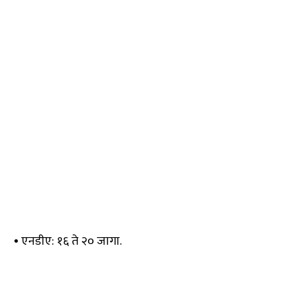
• एनडीए: १६ ते २० जागा.