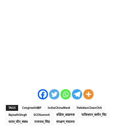
TAGS
CongressVsBJP
IndiaChinaMeet
PakistanCleanChit
RajnathSingh
SCOSummit
काँग्रेस_आक्रमक
पाकिस्तान_क्लीन_चिट
भारत_चीन_संबंध
राजनाथ_सिंह
संरक्षण_मंत्रालय