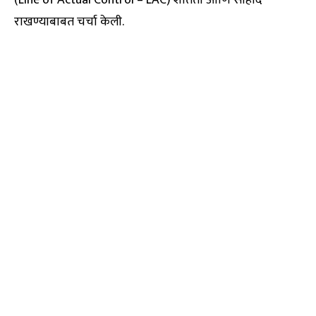
(Line of Actual Control – LAC) शांतता आणि सौहार्द
राखण्याबाबत चर्चा केली.