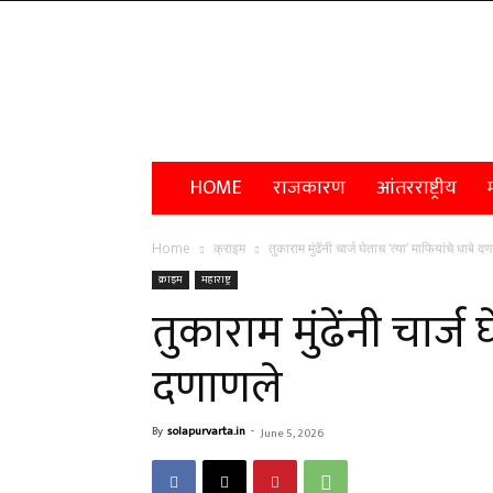
Solapur
Varta
HOME
राजकारण
आंतरराष्ट्रीय
म
Home
क्राइम
तुकाराम मुंढेंनी चार्ज घेताच ‘त्या’ माफियांचे धाबे द
क्राइम
महाराष्ट्र
तुकाराम मुंढेंनी चार्ज 
दणाणले
By
solapurvarta.in
-
June 5, 2026