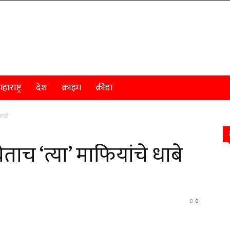
हाराष्ट्र
देश
क्राइम
क्रीडा
णाणले
घेताच ‘त्या’ माफियांचे धाबे
0