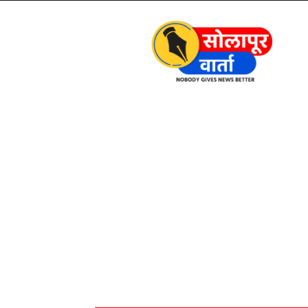
Solapur
Varta