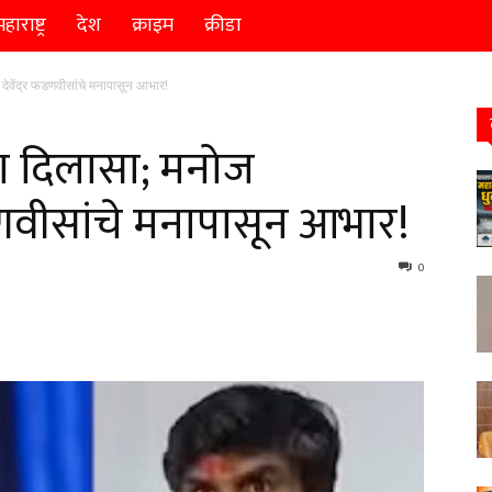
हाराष्ट्र
देश
क्राइम
क्रीडा
देवेंद्र फडणवीसांचे मनापासून आभार!
ा दिलासा; मनोज
 फडणवीसांचे मनापासून आभार!
0