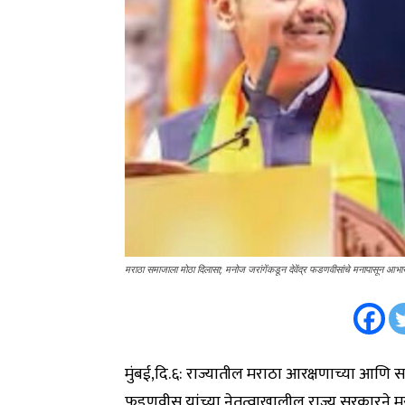
मराठा समाजाला मोठा दिलासा; मनोज जरांगेंकडून देवेंद्र फडणवीसांचे मनापासून आभा
मुंबई,दि.६: राज्यातील मराठा आरक्षणाच्या आणि सवलती
फडणवीस यांच्या नेतृत्वाखालील राज्य सरकारने मराठ