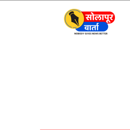
Solapur
Varta