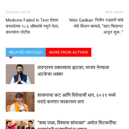
Previous article
Next article
Medicine Failed In Test देशात
Nitin Gadkari: नितीन गडकरी यांचे
बनवलेल्या १८६ औषधांचे नमुने फेल,
मोठे विधान म्हणाले, “खरा चित्रपट
कंपन्यांना नोटीस
अजून सुरू…”
RELATED ARTICLES
MORE FROM AUTHOR
वादग्रस्त वक्तव्याचा झटका, भाजप नेत्याला
अटकेचा धक्का
शासनाचा कट आणि विरोधाची धार, २०२९ मध्ये
मराठे करणार सरकारवर वार!
“शब्द पाळा, विश्वास सांभाळा!” अमोल मिटकरींचा