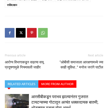
राशिद खान
Previous article
Next article
आरोग्य विभागाकडून वाढत्या वायू
“ओबीसी समाजाला आरक्षणामध्ये ज्या
प्रदूषणामुळे नियमावली जाहीर
काही सुविधा…” मनोज जरांगे पाटील
RELATED ARTICLES
MORE FROM AUTHOR
आरसीबीकडून पराभव झाल्यानंतर गुजरात
टायटन्सच्या गोटातून अत्यंत धक्कादायक बातमी;
थोडक्यात टळला मोठा अनर्थ