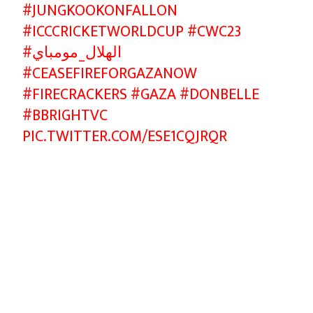
#JUNGKOOKONFALLON
#ICCCRICKETWORLDCUP
#CWC23
#الهلال_مومباي
#CEASEFIREFORGAZANOW
#FIRECRACKERS
#GAZA
#DONBELLE
#BBRIGHTVC
PIC.TWITTER.COM/ESE1CQJRQR