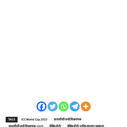
TAGS
ICC World Cup 2023
आयसीसी वनडे विश्वचषक
आयसीसी वनडे विश्वचषक 2023
डेव्हिड वॉर्नर
डेव्हिड वॉर्नर राशिद खानवर भडकला