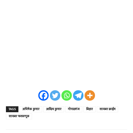
TAGS
अभिषेक कुमार
आदित्य कुमार
गोपाळगंज
बिहार
सायबर क्राईम
सायबर फसवणूक