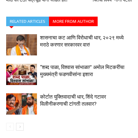
मोदी की CJI चंद्रचूड यांनी जोडले हात
चिंतेचा विषय” नाना पटोले
RELATED ARTICLES
MORE FROM AUTHOR
शासनाचा कट आणि विरोधाची धार, २०२९ मध्ये
मराठे करणार सरकारवर वार!
“शब्द पाळा, विश्वास सांभाळा!” अमोल मिटकरींचा
मुख्यमंत्री फडणवीसांना इशारा
कोर्टात युक्तिवादाची धार, शिंदे गटावर
विलीनीकरणाची टांगती तलवार?