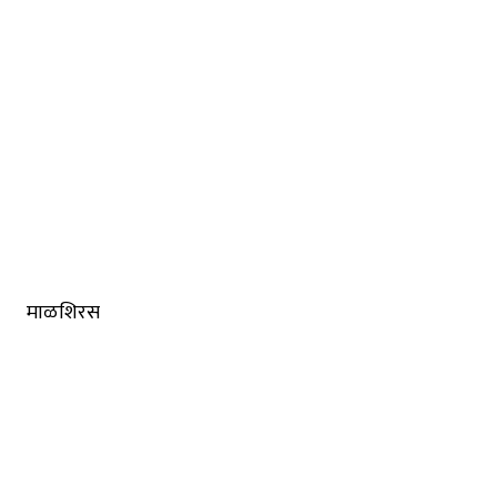
माळशिरस