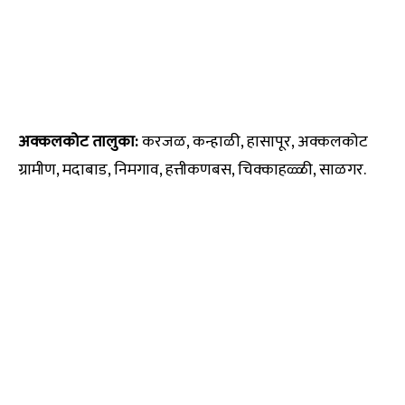
अक्कलकोट तालुका:
करजळ, कन्हाळी, हासापूर, अक्कलकोट
ग्रामीण, मदाबाड, निमगाव, हत्तीकणबस, चिक्काहळ्ळी, साळगर.