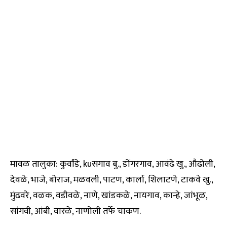
मावळ तालुका: कुर्वांडे, kuसगाव बु., डोंगरगाव, आवंढे खु., औढोली,
देवळे, भाजे, बोराज, मळवली, पाटण, कार्ला, शिलाटणे, टाकवे खु.,
मुंढवरे, वळक, वडीवळे, नाणे, खांडकळे, नायगाव, कान्हे, जांभूळ,
सांगवी, आंबी, वारळे, नाणोली तर्फे चाकण.