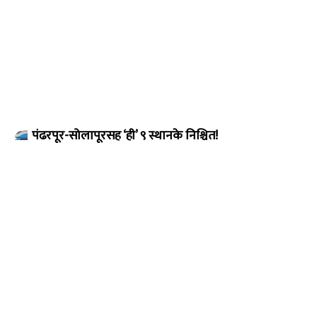
पंढरपूर-सोलापूरसह ‘ही’ ९ स्थानके निश्चित!