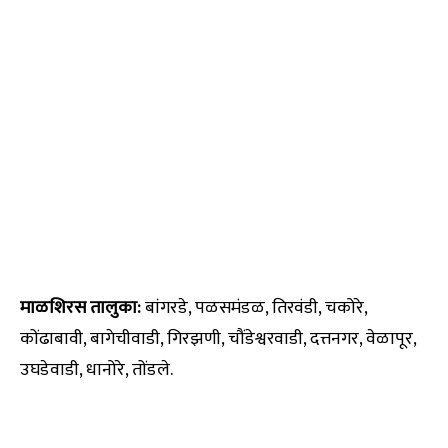
माळशिरस तालुका:
बांगरडे, पळसमंडळ, तिरवंडी, चकोरे,
कोंढाबावी, बागेचीवाडी, गिरझणी, चौंडेश्वरवाडी, दत्तनगर, वेळापूर,
उघडेवाडी, धानोरे, तोंडले.