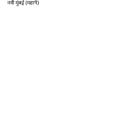
नवी मुंबई (महापे)