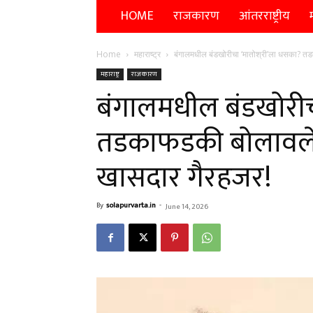
HOME
राजकारण
आंतरराष्ट्रीय
म
Home
महाराष्ट्र
बंगालमधील बंडखोरीचा ‘मातोश्री’ला धसका? तड
महाराष्ट्र
राजकारण
बंगालमधील बंडखोरीच
तडकाफडकी बोलावलेल
खासदार गैरहजर!
By
solapurvarta.in
-
June 14, 2026