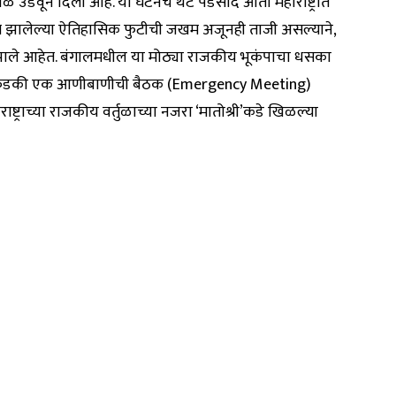
ळ उडवून दिली आहे. या घटनेचे थेट पडसाद आता महाराष्ट्रात
षात झालेल्या ऐतिहासिक फुटीची जखम अजूनही ताजी असल्याने,
क झाले आहेत. बंगालमधील या मोठ्या राजकीय भूकंपाचा धसका
तडकाफडकी एक आणीबाणीची बैठक (Emergency Meeting)
्ट्राच्या राजकीय वर्तुळाच्या नजरा ‘मातोश्री’कडे खिळल्या