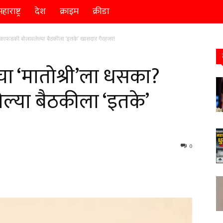
हाराष्ट्र
देश
क्राइम
क्रीडा
काफडकी बोलावलेल्या बैठकीला ‘इतके’ खासदार गैरहजर!
ा ‘मातोश्री’ला धसका?
्या बैठकीला ‘इतके’
0