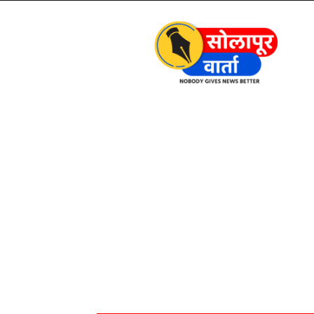
Solapur
Varta