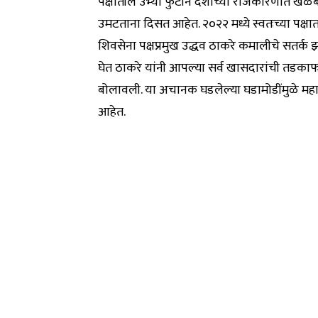
पक्षातील उभ्या फुटीने देशाच्या राजकारणात खळब
उमटताना दिसत आहेत. २०२२ मध्ये स्वतःच्या पक्
शिवसेना पक्षप्रमुख उद्धव ठाकरे कमालीचे सतर्
घेत ठाकरे यांनी आपल्या सर्व खासदारांची 
बोलावली. या अचानक घडलेल्या घडामोडींमुळे महाराष
आहेत.