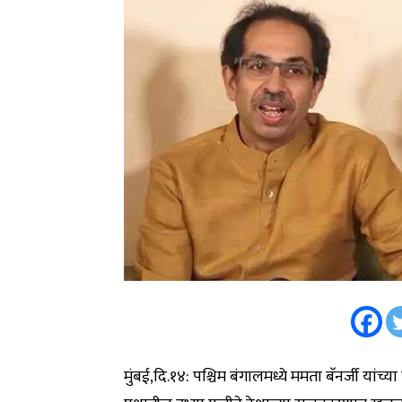
मुंबई,दि.१४: पश्चिम बंगालमध्ये ममता बॅनर्जी यां