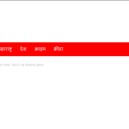
हाराष्ट्र
देश
क्राइम
क्रीडा
लागला पसरू, WHO चा धोक्याचा इशारा