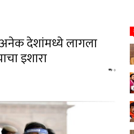
न अनेक देशांमध्ये लागला
याचा इशारा
0