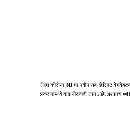
जेव्हा कोरोना JN.1 चा नवीन सब-व्हेरिएंट वेगवेगळ्य
प्रकरणांमध्ये वाढ नोंदवली जात आहे. अशातच WHO 