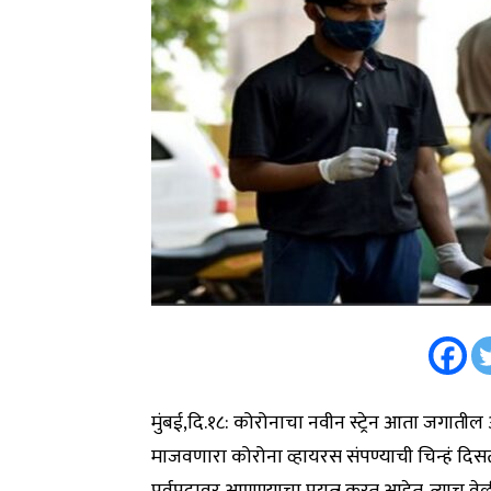
मुंबई,दि.१८: कोरोनाचा नवीन स्ट्रेन आता जगाती
माजवणारा कोरोना व्हायरस संपण्याची चिन्हं दि