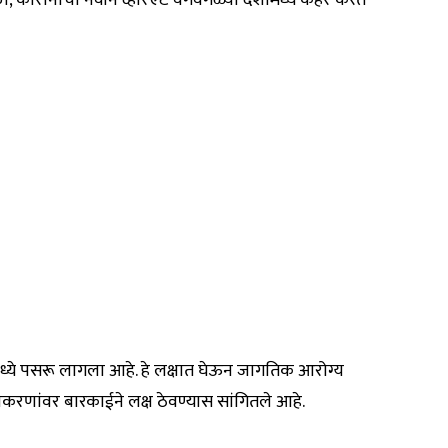
ी, कोरोनाचा नवीन व्हेरिएंट वेगवेगळ्या देशांमध्ये कहर करत
ध्ये पसरू लागला आहे. हे लक्षात घेऊन जागतिक आरोग्य
करणांवर बारकाईने लक्ष ठेवण्यास सांगितले आहे.