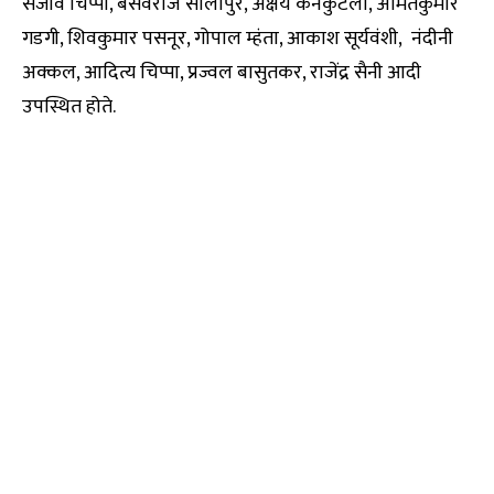
संजीव चिप्पा, बसवराज सोलापुरे, अक्षय कनकुंटला, अमितकुमार
गडगी, शिवकुमार पसनूर, गोपाल म्हंता, आकाश सूर्यवंशी, नंदीनी
अक्कल, आदित्य चिप्पा, प्रज्वल बासुतकर, राजेंद्र सैनी आदी
उपस्थित होते.