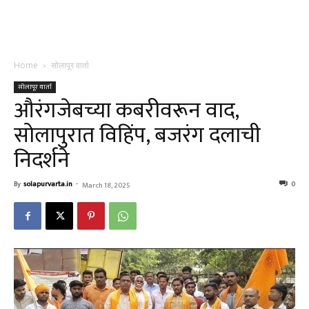
Home
सोलापूर वार्ता
सोलापूर वार्ता
औरंगजेबच्या कबरीवरून वाद,
सोलापुरात विहिंप, बजरंग दलाची
निदर्शने
By
solapurvarta.in
-
0
March 18, 2025