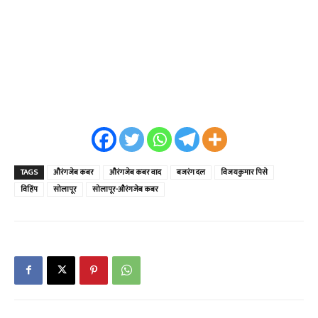
TAGS
औरंगजेब कबर
औरंगजेब कबर वाद
बजरंग दल
विजयकुमार पिसे
विहिंप
सोलापूर
सोलापूर-औरंगजेब कबर