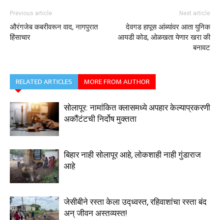
Previous article
Next article
औरंगजेब कबरीवरून वाद, नागपुरात
देवगड हापूस आंब्यांवर आता युनिक
हिंसाचार
आयडी कोड, ओळखता येणार खरा की
बनावट
RELATED ARTICLES
MORE FROM AUTHOR
सोलापूर: नामांकित क्लासमध्ये अपहार केल्याप्रकरणी
अकौंटंटची निर्दोष मुक्तता
बिहार नाही सोलापूर आहे, लोकशाही नाही गुंडाराज
आहे
जेसीबीने रस्ता केला उद्ध्वस्त, रहिवाशांचा रस्ता बंद
अन्‌ जीवन अस्तव्यस्त!