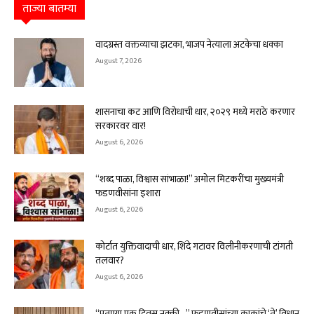
ताज्या बातम्या
वादग्रस्त वक्तव्याचा झटका, भाजप नेत्याला अटकेचा धक्का
August 7, 2026
शासनाचा कट आणि विरोधाची धार, २०२९ मध्ये मराठे करणार
सरकारवर वार!
August 6, 2026
“शब्द पाळा, विश्वास सांभाळा!” अमोल मिटकरींचा मुख्यमंत्री
फडणवीसांना इशारा
August 6, 2026
कोर्टात युक्तिवादाची धार, शिंदे गटावर विलीनीकरणाची टांगती
तलवार?
August 6, 2026
“पुतण्या एक दिवस नक्की…” फडणवीसांच्या काकांचे ‘ते’ विधान