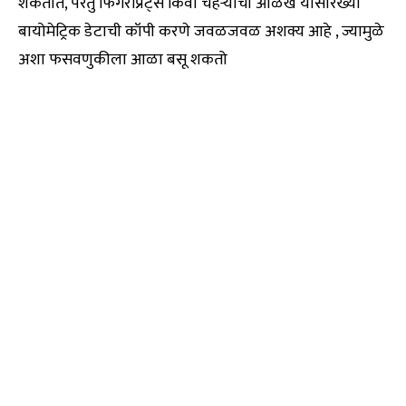
शकतात, परंतु फिंगरप्रिंट्स किंवा चेहऱ्याची ओळख यासारख्या
बायोमेट्रिक डेटाची कॉपी करणे जवळजवळ अशक्य आहे , ज्यामुळे
अशा फसवणुकीला आळा बसू शकतो