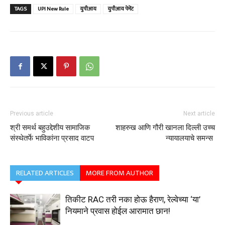
TAGS
UPI New Rule
युपीआय
युपीआय पेमेंट
Previous article
Next article
श्री समर्थ बहुउद्देशीय सामाजिक
शाहरुख आणि गौरी खानला दिल्ली उच्च
संस्थेतर्फे भाविकांना प्रसाद वाटप
न्यायालयाचे समन्स
RELATED ARTICLES
MORE FROM AUTHOR
तिकीट RAC तरी नका होऊ हैराण, रेल्वेच्या ‘या’
नियमाने प्रवास होईल आरामात छान!