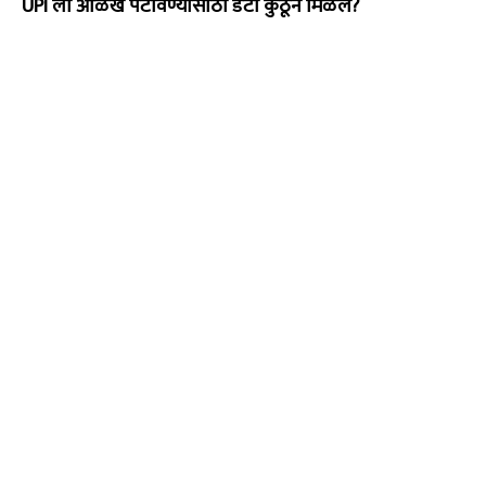
UPI ला ओळख पटविण्यासाठी डेटा कुठून मिळेल?