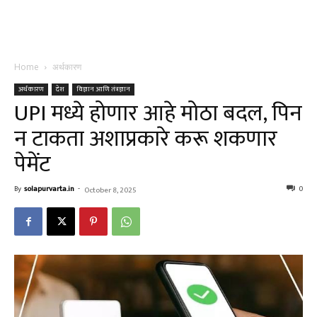
Home
अर्थकारण
अर्थकारण
देश
विज्ञान आणि तंत्रज्ञान
UPI मध्ये होणार आहे मोठा बदल, पिन
न टाकता अशाप्रकारे करू शकणार
पेमेंट
By
solapurvarta.in
-
0
October 8, 2025