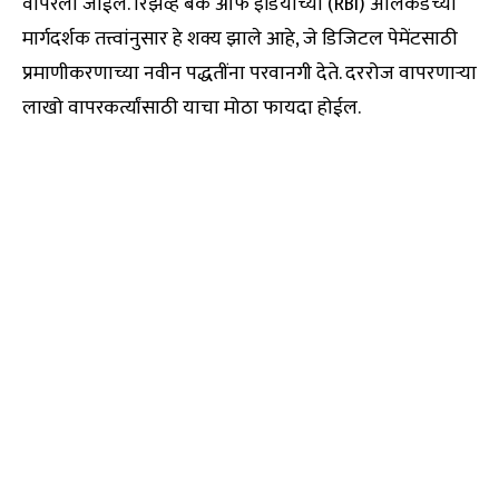
वापरला जाईल. रिझर्व्ह बँक ऑफ इंडियाच्या (RBI) अलिकडच्या
मार्गदर्शक तत्त्वांनुसार हे शक्य झाले आहे, जे डिजिटल पेमेंटसाठी
प्रमाणीकरणाच्या नवीन पद्धतींना परवानगी देते. दररोज वापरणाऱ्या
लाखो वापरकर्त्यांसाठी याचा मोठा फायदा होईल.