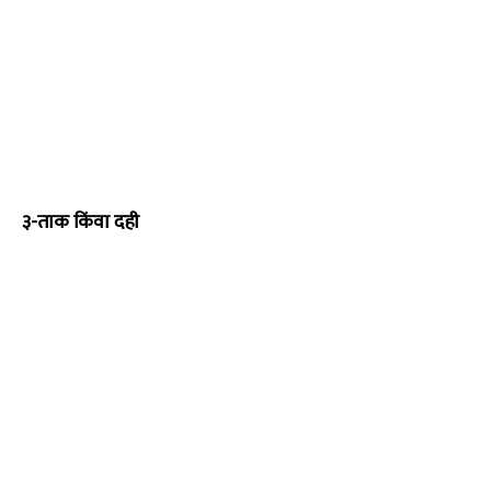
३-ताक किंवा दही