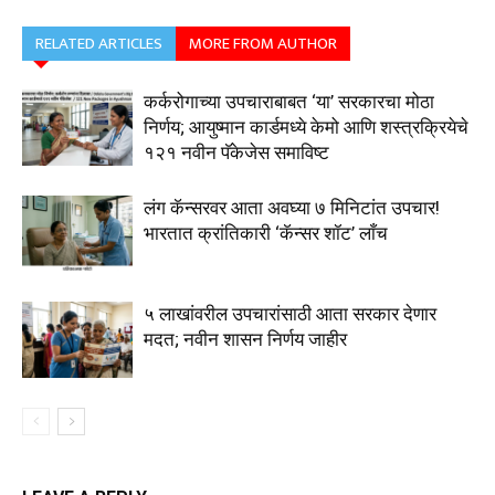
RELATED ARTICLES
MORE FROM AUTHOR
कर्करोगाच्या उपचाराबाबत ‘या’ सरकारचा मोठा
निर्णय; आयुष्मान कार्डमध्ये केमो आणि शस्त्रक्रियेचे
१२१ नवीन पॅकेजेस समाविष्ट
लंग कॅन्सरवर आता अवघ्या ७ मिनिटांत उपचार!
भारतात क्रांतिकारी ‘कॅन्सर शॉट’ लाँच
५ लाखांवरील उपचारांसाठी आता सरकार देणार
मदत; नवीन शासन निर्णय जाहीर