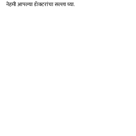
नेहमी आपल्या डॅाक्टरांचा सल्ला घ्या.