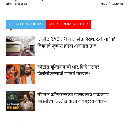
यांचा मोठा दावा
वापरले अपशब्द
RELATED ARTICLES
MORE FROM AUTHOR
तिकीट RAC तरी नका होऊ हैराण, रेल्वेच्या ‘या’
नियमाने प्रवास होईल आरामात छान!
कोर्टात युक्तिवादाची धार, शिंदे गटावर
विलीनीकरणाची टांगती तलवार?
नॅशनल कॉन्फरन्सच्या खासदाराचे पाकव्याप्त
काश्मीरचा उल्लेख करत वादग्रस्त वक्तव्य