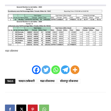
माढा लोकसभा
TAGS
मतदान टक्केवारी
माढा लोकसभा
सोलापूर लोकसभा