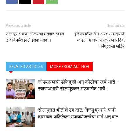
Previous article
Next article
सोलापूर व माढा लोकसभा मतदार संघात
हरियाणातील तीन अपक्ष आमदारांनी
३ वाजेपर्यंत झाले इतके मतदान
काढला भाजपा सरकारचा पाठिंबा;
काँग्रेसला पाठिंबा
RELATED ARTICLES
MORE FROM AUTHOR
जोडरस्त्यांची डोकेदुखी अन् कोटींचा खर्च भारी –
रस्त्याअभावी सोलापूरकर अडचणीत भारी!
सोलापुरात भीतीचे ढग दाट; बिज्जू प्रधाने यांनी
दाखवला पालिकेला उपाययोजनांचा मार्ग अन् वाट!