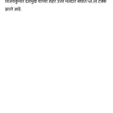
विजयकुमार देशमुख यांच्या शहर उत्तर मतदार संघात ५१.२१ टक्के
झाले आहे.