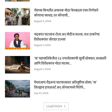
गॅसच्या किमतीत अचानक मोठा फेरबदल! एका निर्णयाने
कोणाचा फायदा, तर कोणाची...
August 2, 2026
चंद्रकांत पाटलांना टोला अन् मोदींना सल्ला; राज ठाकरेंचा
विरोधकांवर जोरदार हल्ला!
August 1, 2026
‘या’ महापालिकेतील २३ नगरसेवकांची खुर्ची धोक्यात; सत्ताधारी
आणि विरोधकांना मोठा फटका...
August 1, 2026
मेघराजाचं रौद्ररूप! घाटमाथ्यावर अतिवृष्टीचा धोका; ‘या’
जिल्ह्यांना हायअलर्ट अन् ऑगस्टमध्ये चिंतेचे...
July 31, 2026
Load more