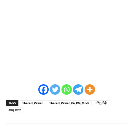
TAGS
Sharad_Pawar
Sharad_Pawar_On_PM_Modi
नरेंद्र_मोदी
शरद_पवार