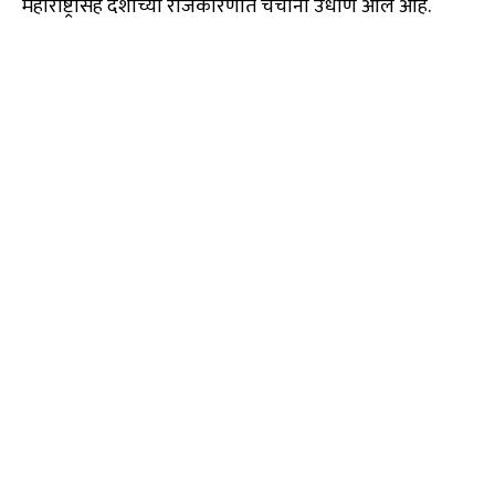
महाराष्ट्रासह देशाच्या राजकारणात चर्चांना उधाण आले आहे.