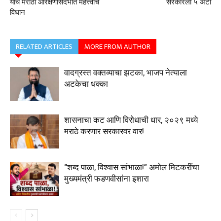
यांचे मराठा आरक्षणासंदर्भात महत्त्वाचं
सरकारला ५ अटी
विधान
RELATED ARTICLES
MORE FROM AUTHOR
वादग्रस्त वक्तव्याचा झटका, भाजप नेत्याला
अटकेचा धक्का
शासनाचा कट आणि विरोधाची धार, २०२९ मध्ये
मराठे करणार सरकारवर वार!
“शब्द पाळा, विश्वास सांभाळा!” अमोल मिटकरींचा
मुख्यमंत्री फडणवीसांना इशारा