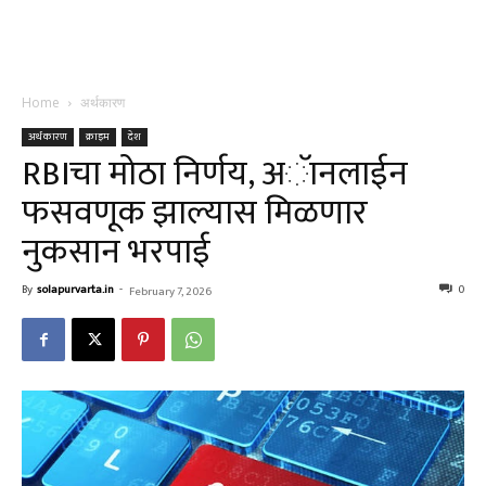
Home
अर्थकारण
अर्थकारण
क्राइम
देश
RBIचा मोठा निर्णय, अॅानलाईन
फसवणूक झाल्यास मिळणार
नुकसान भरपाई
By
solapurvarta.in
-
0
February 7, 2026