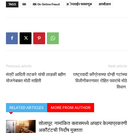
TAGS
RBI
RBI On Online Fraud
अॅानलाईन फसवणूक
आरबीआय
Previous article
Next article
मंत्री आदिती तटकरे यांची लाडकी बहीण
राष्ट्रवादी काँग्रेसच्या दोन्ही गटांच्या
योजनेबाबत मोठी माहिती
विलीनीकरणावर रोहित पवारांचे मोठे
विधान
RELATED ARTICLES
MORE FROM AUTHOR
सोलापूर: नामांकित क्लासमध्ये अपहार केल्याप्रकरणी
अकौंटंटची निर्दोष मुक्तता