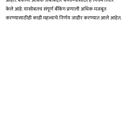
आहेत. बँकांना अधिक जबाबदार बनवण्यासाठी हे नियम तयार
केले आहे. यासोबतच संपूर्ण बँकिंग प्रणाली अधिक मजबूत
करण्यासाठीही काही महत्त्वाचे निर्णय जाहीर करण्यात आले आहेत.