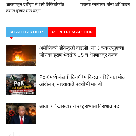
आजपासून एटीएम ते रेल्वे तिकिटांपर्यंत
महात्मा बसवेश्वर यांना अभिवादन
देशात होणार मोठे बदल
RELATED ARTICLES
MORE FROM AUTHOR
अमेरिकेची डोकेदुखी वाढली! ‘या’ ३ चक्रव्यूहाच्या
जोरावर इराण भेदतोय US चं क्षेपणास्त्र कवच
PoK मध्ये बंडाची ठिणगी! पाकिस्तानविरोधात मोठं
आंदोलन; भारताकडे मदतीची मागणी
आता ‘या’ खासदारांचे राष्ट्राध्यक्षा विरोधात बंड