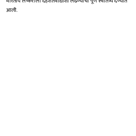
भारतीय लष्कराला दहशतवाद्यांशी लढण्याची पूर्ण स्वातंत्र्य देण्यात
आली.