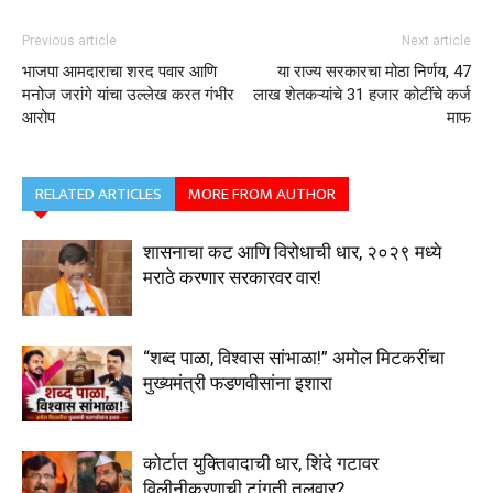
Previous article
Next article
भाजपा आमदाराचा शरद पवार आणि
या राज्य सरकारचा मोठा निर्णय, 47
मनोज जरांगे यांचा उल्लेख करत गंभीर
लाख शेतकऱ्यांचे 31 हजार कोटींचे कर्ज
आरोप
माफ
RELATED ARTICLES
MORE FROM AUTHOR
शासनाचा कट आणि विरोधाची धार, २०२९ मध्ये
मराठे करणार सरकारवर वार!
“शब्द पाळा, विश्वास सांभाळा!” अमोल मिटकरींचा
मुख्यमंत्री फडणवीसांना इशारा
कोर्टात युक्तिवादाची धार, शिंदे गटावर
विलीनीकरणाची टांगती तलवार?