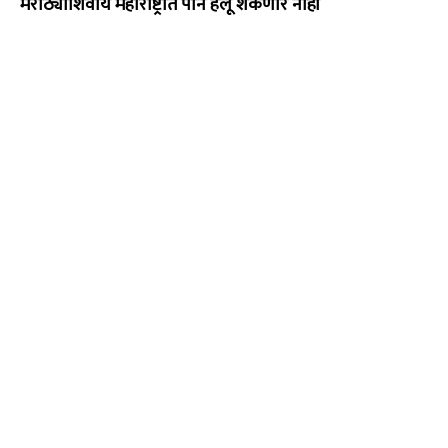
मराठ्यांशिवाय महाराष्ट्रात पान हलू शकणार नाही