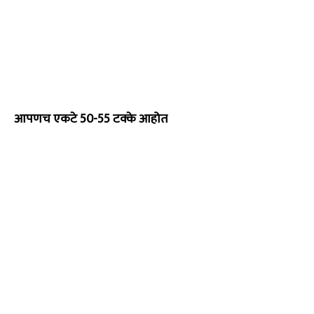
आपणच एकटे 50-55 टक्के आहोत