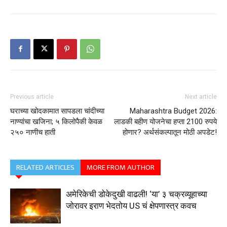
Previous article
Next article
घराच्या खोदकामात सापडला चांदीच्या
Maharashtra Budget 2026:
नाण्यांचा खजिना; ५ किलोपैकी केवळ
लाडकी बहीण योजनेचा हप्ता 2100 रुपये
२५० नाणीच हाती
होणार? अर्थसंकल्पातून मोठी अपडेट!
RELATED ARTICLES
MORE FROM AUTHOR
अमेरिकेची डोकेदुखी वाढली! ‘या’ ३ चक्रव्यूहाच्या
जोरावर इराण भेदतोय US चं क्षेपणास्त्र कवच