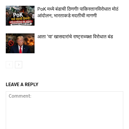
PoK मध्ये बंडाची ठिणगी! पाकिस्तानविरोधात मोठं
आंदोलन; भारताकडे मदतीची मागणी
आता ‘या’ खासदारांचे राष्ट्राध्यक्षा विरोधात बंड
LEAVE A REPLY