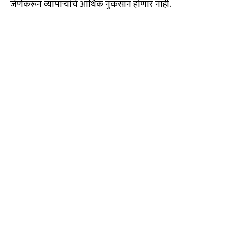
जेणेकरून व्यापाऱ्यांचे आर्थिक नुकसान होणार नाही.