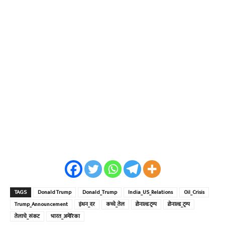
TAGS
Donald Trump
Donald_Trump
India_US_Relations
Oil_Crisis
Trump_Announcement
इंधन_दर
कच्चे_तेल
डोनाल्ड ट्रम्प
डोनाल्ड_ट्रम्प
तेलाचे_संकट
भारत_अमेरिका