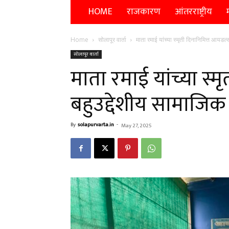
HOME
राजकारण
आंतरराष्ट्रीय
म
Home
सोलापूर वार्ता
माता रमाई यांच्या स्मृती दिनानिमित्त आयडल्
सोलापूर वार्ता
माता रमाई यांच्या स्
बहुउद्देशीय सामाजिक 
By
solapurvarta.in
-
May 27, 2025