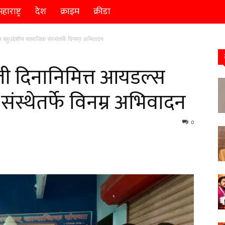
हाराष्ट्र
देश
क्राइम
क्रीडा
स बहुउद्देशीय सामाजिक संस्थेतर्फे विनम्र अभिवादन
मृती दिनानिमित्त आयडल्स
संस्थेतर्फे विनम्र अभिवादन
0