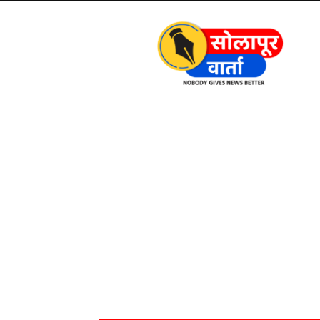
Solapur
Varta