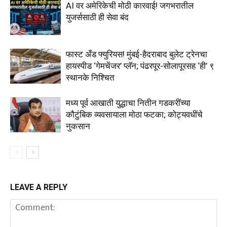
AI वर अमेरिकेची मोठी कारवाई! जगभरातील
युजर्ससाठी ही सेवा बंद
फास्ट अँड फ्युरियस! मुंबई-हैदराबाद बुलेट ट्रेनचा
हायस्पीड ‘गेमचेंजर’ प्लॅन; पंढरपूर-सोलापूरसह ‘ही’ ९
स्थानके निश्चित
मध्य पूर्व आखाती युद्धाचा नितीन गडकरींच्या
कौटुंबिक व्यवसायाला मोठा फटका; कोट्यवधींचे
नुकसान
LEAVE A REPLY