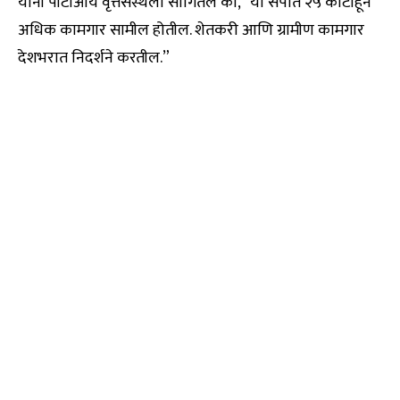
यांनी पीटीआय वृत्तसंस्थेला सांगितले की, “या संपात २५ कोटींहून
अधिक कामगार सामील होतील. शेतकरी आणि ग्रामीण कामगार
देशभरात निदर्शने करतील.”