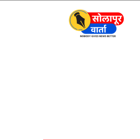
Solapur
Varta