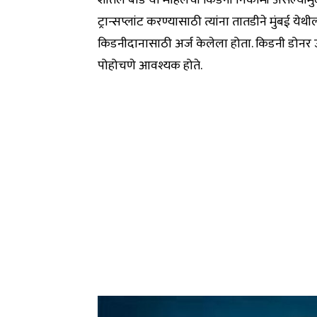
शीतल बोर्डे या महिलेची किडनी निकामी असल्यामु
ट्रान्सप्लांट करण्यासाठी त्यांना तातडीने मुंबई येथ
किडनीदानासाठी अर्ज केलेला होता. किडनी डोनर उपलब्
पोहोचणे आवश्यक होते.