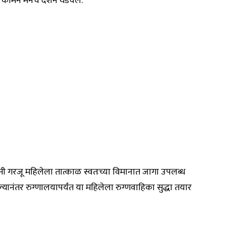
ी कॉमन मॅनचे दर्शन घडवलं.
ंनी गरजू महिलेला तात्काळ स्वतःच्या विमानात जागा उपलब्ध
यानंतर रुग्णालयापर्यंत या महिलेला रुग्णवाहिका सुद्धा तयार