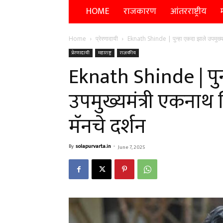
HOME
राजकारण
आंतरराष्ट्रीय
म
Home
प्रेरणादायी
Eknath Shinde | पुन्हा एकदा झाले उपमुख्यमंत
प्रेरणादायी
महाराष्ट्र
राजकीय
Eknath Shinde | पुन
उपमुख्यमंत्री एकनाथ श
मॅनचे दर्शन
By
solapurvarta.in
-
June 7, 2025