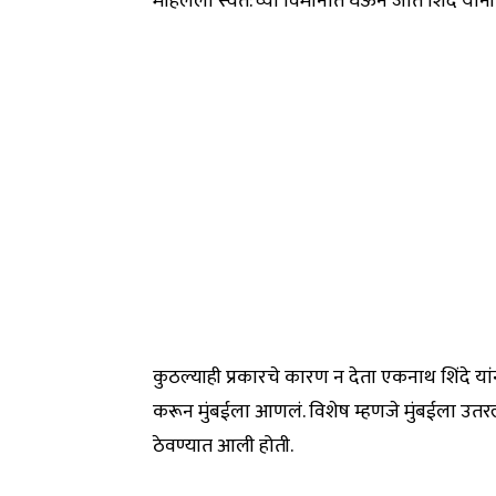
महिलेला स्वत:च्या विमानात घेऊन जात शिंदे यांन
कुठल्याही प्रकारचे कारण न देता एकनाथ शिंदे या
करून मुंबईला आणलं. विशेष म्हणजे मुंबईला उतरल्
ठेवण्यात आली होती.