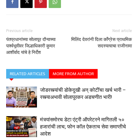
Previous article
Next article
पंतप्रधानांच्या सोलापूर दौऱ्याच्या
मिलिंद देवरांनी दिला कॉंग्रेस प्राथमिक
पार्श्वभूमीवर जिल्हाधिकारी कुमार
सदस्यत्वाचा राजीनामा
आशीर्वाद यांचे हे निर्देश
RELATED ARTICLES
MORE FROM AUTHOR
जोडरस्त्यांची डोकेदुखी अन् कोटींचा खर्च भारी –
रस्त्याअभावी सोलापूरकर अडचणीत भारी!
मंत्र्यांसमोरच डेटा एंट्री ऑपरेटरने मागितली ₹५०
हजारांची लाच; फोन कॉल ऐकताच सेवा समाप्तीचे
आदेश