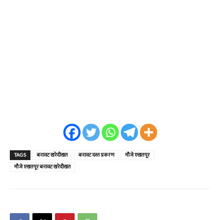
TAGS
बनावट खरेदीखत
बनावट दस्त प्रकरण
मौजे एखतपूर
मौजे एखतपूर बनावट खरेदीखत