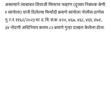
असल्याने त्याबाबत शिवाजी भिमराव चव्हाण (दुय्यम निबंधक श्रेणी.
१ सांगोला) यांनी दिलेल्या फिर्यादी प्रमाणे सांगोला पोलीस ठाणेस
गु. र.नं. ११६२/२०२३ भा. द. वि. सं.क. ४२०, ४६७, ४६८, ४६९, ४७१,
३४ नोंदणी अधिनियम कलम ८२ प्रमाणे गुन्हा दाखल केलेला होता.