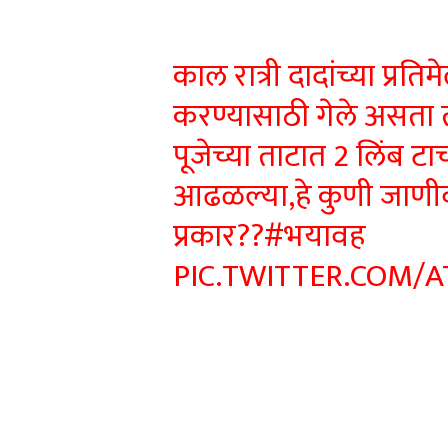
काल रात्री दादांच्या प्रत
करण्यासाठी गेले असता त
पूजेच्या ताटात 2 लिंब टा
आढळल्या,हे कुणी जाणीव
प्रकार??
#भयावह
PIC.TWITTER.COM/