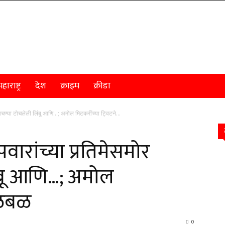
हाराष्ट्र
देश
क्राइम
क्रीडा
ाचण्या टोचलेली लिंबू आणि…; अमोल मिटकरींच्या ट्विटने...
वारांच्या प्रतिमेसमोर
ंबू आणि…; अमोल
खळबळ
0