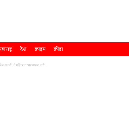
हाराष्ट्र
देश
क्राइम
क्रीडा
ेंज अलर्ट’, मे महिन्यात पावसाच्या सरी...