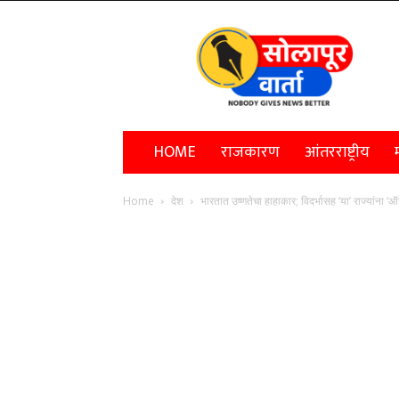
Solapur
Varta
HOME
राजकारण
आंतरराष्ट्रीय
म
Home
देश
भारतात उष्णतेचा हाहाकार; विदर्भासह ‘या’ राज्यांना ‘ऑर