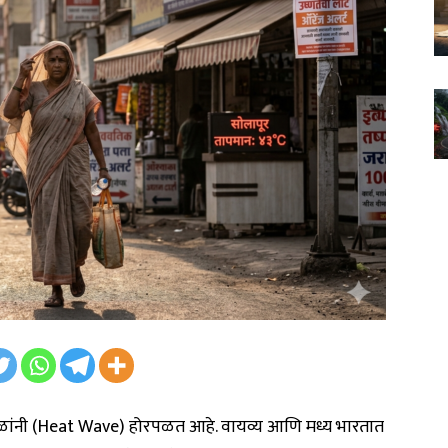
या झळांनी (Heat Wave) होरपळत आहे. वायव्य आणि मध्य भारतात